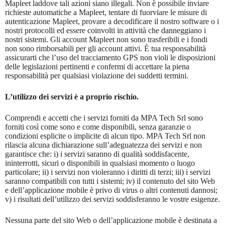
Mapleet laddove tali azioni siano illegali. Non è possibile inviare
richieste automatiche a Mapleet, tentare di fuorviare le misure di
autenticazione Mapleet, provare a decodificare il nostro software o i
nostri protocolli ed essere coinvolti in attività che danneggiano i
nostri sistemi. Gli account Mapleet non sono trasferibili e i fondi
non sono rimborsabili per gli account attivi. È tua responsabilità
assicurarti che l’uso del tracciamento GPS non violi le disposizioni
delle legislazioni pertinenti e confermi di accettare la piena
responsabilità per qualsiasi violazione dei suddetti termini.
L’utilizzo dei servizi è a proprio rischio.
Comprendi e accetti che i servizi forniti da MPA Tech Srl sono
forniti così come sono e come disponibili, senza garanzie o
condizioni esplicite o implicite di alcun tipo. MPA Tech Srl non
rilascia alcuna dichiarazione sull’adeguatezza dei servizi e non
garantisce che: i) i servizi saranno di qualità soddisfacente,
ininterrotti, sicuri o disponibili in qualsiasi momento o luogo
particolare; ii) i servizi non violeranno i diritti di terzi; iii) i servizi
saranno compatibili con tutti i sistemi; iv) il contenuto del sito Web
e dell’applicazione mobile è privo di virus o altri contenuti dannosi;
v) i risultati dell’utilizzo dei servizi soddisferanno le vostre esigenze.
Nessuna parte del sito Web o dell’applicazione mobile è destinata a